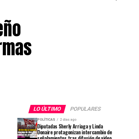
eño
armas
LO ÚLTIMO
POPULARES
POLÍTICAS
2 días ago
Diputadas Sherly Arriaga y Linda
Donaire protagonizan intercambio de
señalamientos tras difusión de video