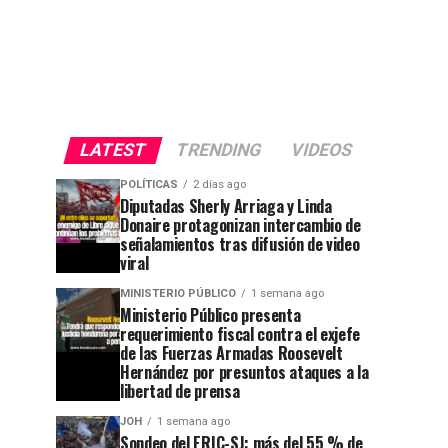
LATEST
TRENDING
VIDEOS
POLÍTICAS
2 días ago
Diputadas Sherly Arriaga y Linda
Donaire protagonizan intercambio de
señalamientos tras difusión de video
viral
MINISTERIO PÚBLICO
1 semana ago
Ministerio Público presenta
requerimiento fiscal contra el exjefe
de las Fuerzas Armadas Roosevelt
Hernández por presuntos ataques a la
libertad de prensa
JOH
1 semana ago
Sondeo del ERIC-SJ: más del 55 % de