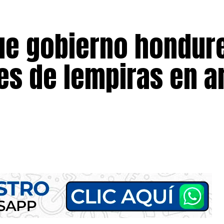
ue gobierno hondur
nes de lempiras en 