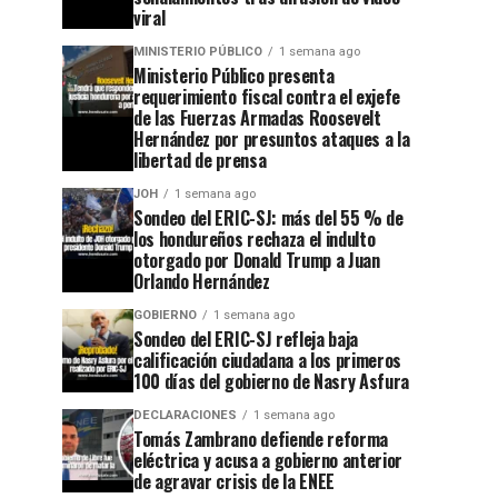
viral
MINISTERIO PÚBLICO
1 semana ago
Ministerio Público presenta
requerimiento fiscal contra el exjefe
de las Fuerzas Armadas Roosevelt
Hernández por presuntos ataques a la
libertad de prensa
JOH
1 semana ago
Sondeo del ERIC-SJ: más del 55 % de
los hondureños rechaza el indulto
otorgado por Donald Trump a Juan
Orlando Hernández
GOBIERNO
1 semana ago
Sondeo del ERIC-SJ refleja baja
calificación ciudadana a los primeros
100 días del gobierno de Nasry Asfura
DECLARACIONES
1 semana ago
Tomás Zambrano defiende reforma
eléctrica y acusa a gobierno anterior
de agravar crisis de la ENEE