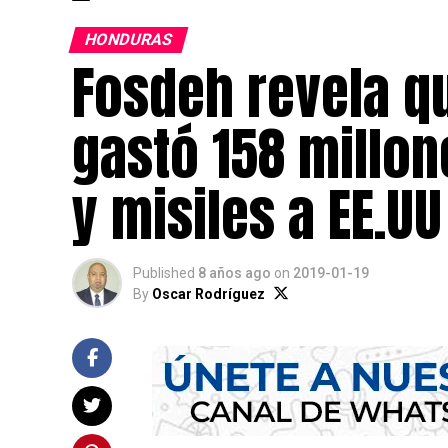
HONDURAS
Fosdeh revela q
gastó 158 millo
y misiles a EE.UU
Published
8 años ago
on
2019-01-19
By
Oscar Rodríguez