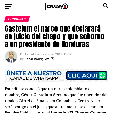
HONDURAS
Gastelum el narco que declarará
en juicio del chapo y que soborno
a un presidente de Honduras
Published
8 años ago
on
2018-11-14
By
Oscar Rodríguez
Este día se conoció que un narco colombiano de
nombre,
César Gastelum Serrano
que fue operador del
temido Cártel de Sinaloa en Colombia y CentroAmérica
será testigo en el juicio que actualmente se celebra en
Estados Unidos contra el
Joaquín «El Chapo» Guzmán.