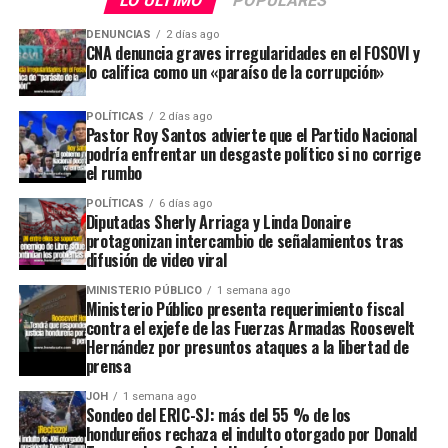
LO ÚLTIMO
POPULARES
DENUNCIAS
2 días ago
CNA denuncia graves irregularidades en el FOSOVI y
lo califica como un «paraíso de la corrupción»
POLÍTICAS
2 días ago
Pastor Roy Santos advierte que el Partido Nacional
podría enfrentar un desgaste político si no corrige
el rumbo
POLÍTICAS
6 días ago
Diputadas Sherly Arriaga y Linda Donaire
protagonizan intercambio de señalamientos tras
difusión de video viral
MINISTERIO PÚBLICO
1 semana ago
Ministerio Público presenta requerimiento fiscal
contra el exjefe de las Fuerzas Armadas Roosevelt
Hernández por presuntos ataques a la libertad de
prensa
JOH
1 semana ago
Sondeo del ERIC-SJ: más del 55 % de los
hondureños rechaza el indulto otorgado por Donald