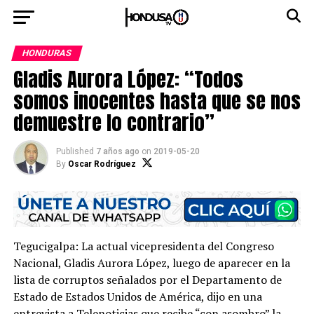
HONDURAS
Gladis Aurora López: “Todos
somos inocentes hasta que se nos
demuestre lo contrario”
Published
7 años ago
on
2019-05-20
By
Oscar Rodríguez
Tegucigalpa: La actual vicepresidenta del Congreso
Nacional, Gladis Aurora López, luego de aparecer en la
lista de corruptos señalados por el Departamento de
Estado de Estados Unidos de América, dijo en una
entrevista a Telenoticias que recibe “con asombro” la