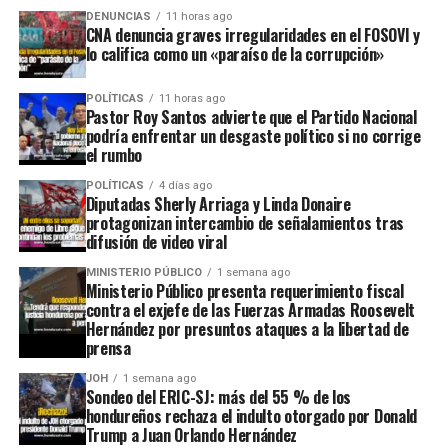
DENUNCIAS
11 horas ago
CNA denuncia graves irregularidades en el FOSOVI y
lo califica como un «paraíso de la corrupción»
POLÍTICAS
11 horas ago
Pastor Roy Santos advierte que el Partido Nacional
podría enfrentar un desgaste político si no corrige
el rumbo
POLÍTICAS
4 días ago
Diputadas Sherly Arriaga y Linda Donaire
protagonizan intercambio de señalamientos tras
difusión de video viral
MINISTERIO PÚBLICO
1 semana ago
Ministerio Público presenta requerimiento fiscal
contra el exjefe de las Fuerzas Armadas Roosevelt
Hernández por presuntos ataques a la libertad de
prensa
JOH
1 semana ago
Sondeo del ERIC-SJ: más del 55 % de los
hondureños rechaza el indulto otorgado por Donald
Trump a Juan Orlando Hernández