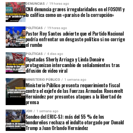
DENUNCIAS
19 horas ago
CNA denuncia graves irregularidades en el FOSOVI y
lo califica como un «paraíso de la corrupción»
POLÍTICAS
19 horas ago
Pastor Roy Santos advierte que el Partido Nacional
podría enfrentar un desgaste político si no corrige
el rumbo
POLÍTICAS
4 días ago
Diputadas Sherly Arriaga y Linda Donaire
protagonizan intercambio de señalamientos tras
difusión de video viral
MINISTERIO PÚBLICO
1 semana ago
Ministerio Público presenta requerimiento fiscal
contra el exjefe de las Fuerzas Armadas Roosevelt
Hernández por presuntos ataques a la libertad de
prensa
JOH
1 semana ago
Sondeo del ERIC-SJ: más del 55 % de los
hondureños rechaza el indulto otorgado por Donald
Trump a Juan Orlando Hernández