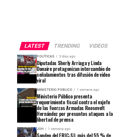
LATEST
TRENDING
VIDEOS
POLÍTICAS
3 días ago
Diputadas Sherly Arriaga y Linda
Donaire protagonizan intercambio de
señalamientos tras difusión de video
viral
MINISTERIO PÚBLICO
1 semana ago
Ministerio Público presenta
requerimiento fiscal contra el exjefe
de las Fuerzas Armadas Roosevelt
Hernández por presuntos ataques a la
libertad de prensa
JOH
1 semana ago
Sondeo del ERIC-SJ: más del 55 % de