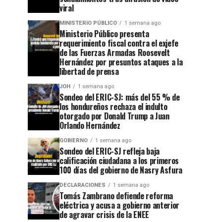
viral
MINISTERIO PÚBLICO
1 semana ago
Ministerio Público presenta
requerimiento fiscal contra el exjefe
de las Fuerzas Armadas Roosevelt
Hernández por presuntos ataques a la
libertad de prensa
JOH
1 semana ago
Sondeo del ERIC-SJ: más del 55 % de
los hondureños rechaza el indulto
otorgado por Donald Trump a Juan
Orlando Hernández
GOBIERNO
1 semana ago
Sondeo del ERIC-SJ refleja baja
calificación ciudadana a los primeros
100 días del gobierno de Nasry Asfura
DECLARACIONES
1 semana ago
Tomás Zambrano defiende reforma
eléctrica y acusa a gobierno anterior
de agravar crisis de la ENEE