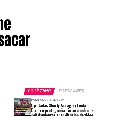
ne
 sacar
LO ÚLTIMO
POPULARES
POLÍTICAS
3 días ago
Diputadas Sherly Arriaga y Linda
Donaire protagonizan intercambio de
señalamientos tras difusión de video