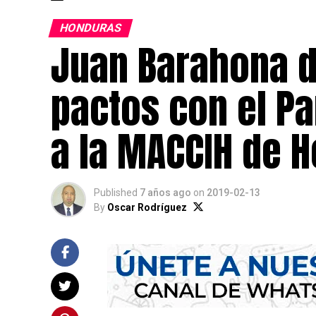
HONDURAS
Juan Barahona di
pactos con el Pa
a la MACCIH de 
Published
7 años ago
on
2019-02-13
By
Oscar Rodríguez