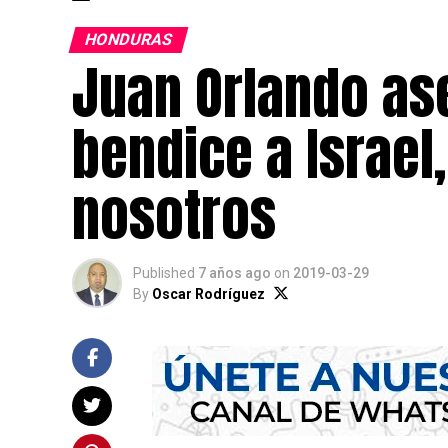
HONDURAS
Juan Orlando as
bendice a Israel
nosotros
Published
7 años ago
on
2019-03-29
By
Oscar Rodríguez