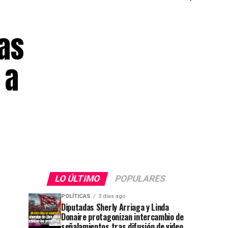
as
 a
LO ÚLTIMO
POPULARES
POLÍTICAS
3 días ago
Diputadas Sherly Arriaga y Linda
Donaire protagonizan intercambio de
señalamientos tras difusión de video