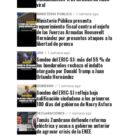
viral
MINISTERIO PÚBLICO
1 semana ago
Ministerio Público presenta
requerimiento fiscal contra el exjefe
de las Fuerzas Armadas Roosevelt
Hernández por presuntos ataques a la
libertad de prensa
JOH
1 semana ago
Sondeo del ERIC-SJ: más del 55 % de
los hondureños rechaza el indulto
otorgado por Donald Trump a Juan
Orlando Hernández
GOBIERNO
1 semana ago
Sondeo del ERIC-SJ refleja baja
calificación ciudadana a los primeros
100 días del gobierno de Nasry Asfura
DECLARACIONES
1 semana ago
Tomás Zambrano defiende reforma
eléctrica y acusa a gobierno anterior
de agravar crisis de la ENEE