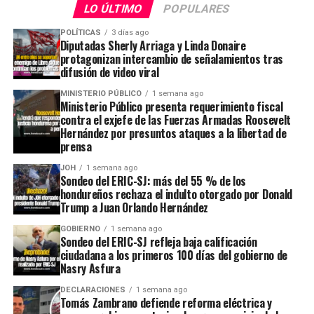
LO ÚLTIMO
POPULARES
POLÍTICAS
3 días ago
Diputadas Sherly Arriaga y Linda Donaire
protagonizan intercambio de señalamientos tras
difusión de video viral
MINISTERIO PÚBLICO
1 semana ago
Ministerio Público presenta requerimiento fiscal
contra el exjefe de las Fuerzas Armadas Roosevelt
Hernández por presuntos ataques a la libertad de
prensa
JOH
1 semana ago
Sondeo del ERIC-SJ: más del 55 % de los
hondureños rechaza el indulto otorgado por Donald
Trump a Juan Orlando Hernández
GOBIERNO
1 semana ago
Sondeo del ERIC-SJ refleja baja calificación
ciudadana a los primeros 100 días del gobierno de
Nasry Asfura
DECLARACIONES
1 semana ago
Tomás Zambrano defiende reforma eléctrica y