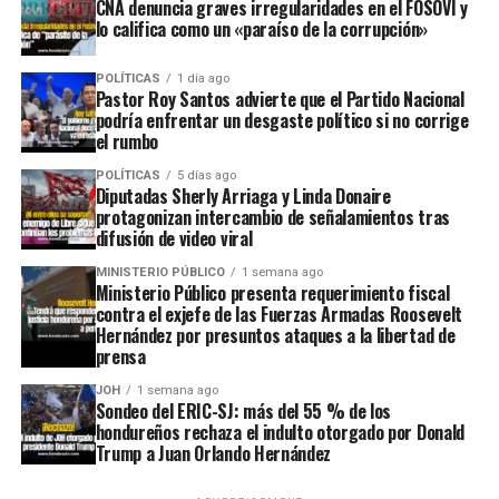
CNA denuncia graves irregularidades en el FOSOVI y
lo califica como un «paraíso de la corrupción»
POLÍTICAS
1 día ago
Pastor Roy Santos advierte que el Partido Nacional
podría enfrentar un desgaste político si no corrige
el rumbo
POLÍTICAS
5 días ago
Diputadas Sherly Arriaga y Linda Donaire
protagonizan intercambio de señalamientos tras
difusión de video viral
MINISTERIO PÚBLICO
1 semana ago
Ministerio Público presenta requerimiento fiscal
contra el exjefe de las Fuerzas Armadas Roosevelt
Hernández por presuntos ataques a la libertad de
prensa
JOH
1 semana ago
Sondeo del ERIC-SJ: más del 55 % de los
hondureños rechaza el indulto otorgado por Donald
Trump a Juan Orlando Hernández