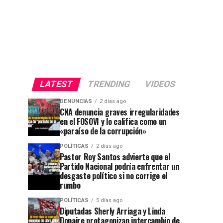
LATEST
TRENDING
VIDEOS
DENUNCIAS
2 días ago
CNA denuncia graves irregularidades
en el FOSOVI y lo califica como un
«paraíso de la corrupción»
POLÍTICAS
2 días ago
Pastor Roy Santos advierte que el
Partido Nacional podría enfrentar un
desgaste político si no corrige el
rumbo
POLÍTICAS
5 días ago
Diputadas Sherly Arriaga y Linda
Donaire protagonizan intercambio de