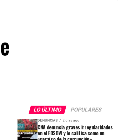
se
LO ÚLTIMO
POPULARES
DENUNCIAS
2 días ago
CNA denuncia graves irregularidades
en el FOSOVI y lo califica como un
«paraíso de la corrupción»