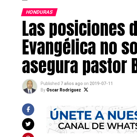
HONDURAS
Las posiciones d
Evangélica no so
asegura pastor 
Published
7 años ago
on
2019-07-11
By
Oscar Rodríguez