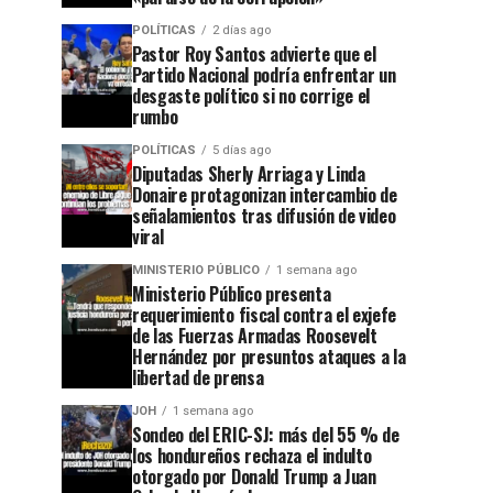
POLÍTICAS
2 días ago
Pastor Roy Santos advierte que el
Partido Nacional podría enfrentar un
desgaste político si no corrige el
rumbo
POLÍTICAS
5 días ago
Diputadas Sherly Arriaga y Linda
Donaire protagonizan intercambio de
señalamientos tras difusión de video
viral
MINISTERIO PÚBLICO
1 semana ago
Ministerio Público presenta
requerimiento fiscal contra el exjefe
de las Fuerzas Armadas Roosevelt
Hernández por presuntos ataques a la
libertad de prensa
JOH
1 semana ago
Sondeo del ERIC-SJ: más del 55 % de
los hondureños rechaza el indulto
otorgado por Donald Trump a Juan