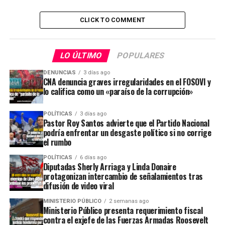
CLICK TO COMMENT
LO ÚLTIMO
POPULARES
DENUNCIAS
3 días ago
CNA denuncia graves irregularidades en el FOSOVI y
lo califica como un «paraíso de la corrupción»
POLÍTICAS
3 días ago
Pastor Roy Santos advierte que el Partido Nacional
podría enfrentar un desgaste político si no corrige
el rumbo
POLÍTICAS
6 días ago
Diputadas Sherly Arriaga y Linda Donaire
protagonizan intercambio de señalamientos tras
difusión de video viral
MINISTERIO PÚBLICO
2 semanas ago
Ministerio Público presenta requerimiento fiscal
contra el exjefe de las Fuerzas Armadas Roosevelt