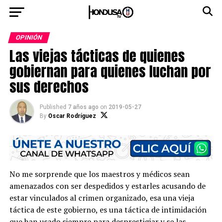
OPINIÓN
Las viejas tácticas de quienes
gobiernan para quienes luchan por
sus derechos
Published
7 años ago
on
2019-05-27
By
Oscar Rodríguez
No me sorprende que los maestros y médicos sean
amenazados con ser despedidos y estarles acusando de
estar vinculados al crimen organizado, esa una vieja
táctica de este gobierno, es una táctica de intimidación
que han usado siempre para desprestigiar y se las