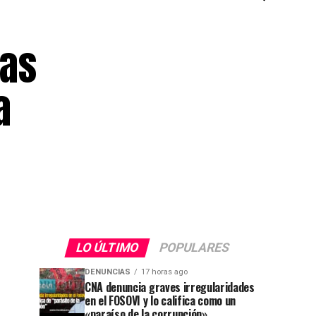
ras
a
LO ÚLTIMO
POPULARES
DENUNCIAS
17 horas ago
CNA denuncia graves irregularidades
en el FOSOVI y lo califica como un
«paraíso de la corrupción»