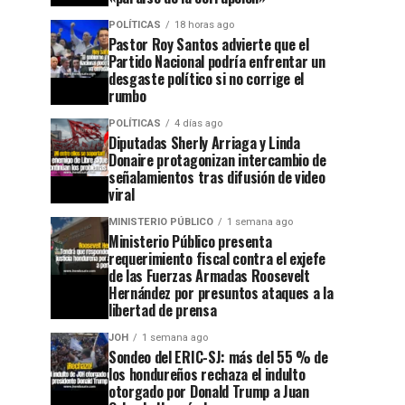
POLÍTICAS
18 horas ago
Pastor Roy Santos advierte que el
Partido Nacional podría enfrentar un
desgaste político si no corrige el
rumbo
POLÍTICAS
4 días ago
Diputadas Sherly Arriaga y Linda
Donaire protagonizan intercambio de
señalamientos tras difusión de video
viral
MINISTERIO PÚBLICO
1 semana ago
Ministerio Público presenta
requerimiento fiscal contra el exjefe
de las Fuerzas Armadas Roosevelt
Hernández por presuntos ataques a la
libertad de prensa
JOH
1 semana ago
Sondeo del ERIC-SJ: más del 55 % de
los hondureños rechaza el indulto
otorgado por Donald Trump a Juan