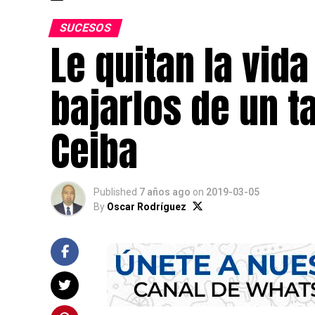
SUCESOS
Le quitan la vida
bajarlos de un ta
Ceiba
Published
7 años ago
on
2019-03-05
By
Oscar Rodríguez