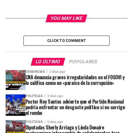
YOU MAY LIKE
CLICK TO COMMENT
LO ÚLTIMO
POPULARES
DENUNCIAS
2 días ago
CNA denuncia graves irregularidades en el FOSOVI y
lo califica como un «paraíso de la corrupción»
POLÍTICAS
2 días ago
Pastor Roy Santos advierte que el Partido Nacional
podría enfrentar un desgaste político si no corrige
el rumbo
POLÍTICAS
5 días ago
Diputadas Sherly Arriaga y Linda Donaire
protagonizan intercambio de señalamientos tras