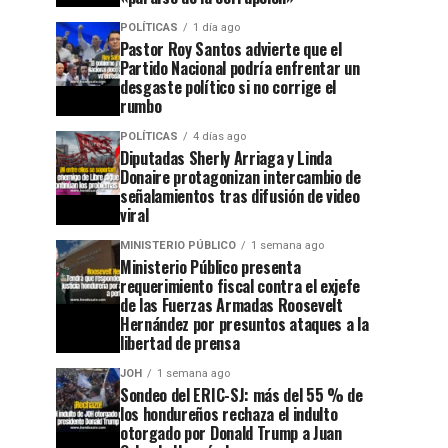
POLÍTICAS
1 día ago
Pastor Roy Santos advierte que el
Partido Nacional podría enfrentar un
desgaste político si no corrige el
rumbo
POLÍTICAS
4 días ago
Diputadas Sherly Arriaga y Linda
Donaire protagonizan intercambio de
señalamientos tras difusión de video
viral
MINISTERIO PÚBLICO
1 semana ago
Ministerio Público presenta
requerimiento fiscal contra el exjefe
de las Fuerzas Armadas Roosevelt
Hernández por presuntos ataques a la
libertad de prensa
JOH
1 semana ago
Sondeo del ERIC-SJ: más del 55 % de
los hondureños rechaza el indulto
otorgado por Donald Trump a Juan