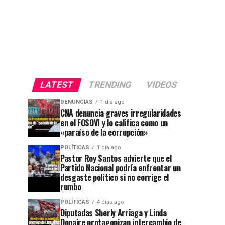
LATEST
TRENDING
VIDEOS
DENUNCIAS
1 día ago
CNA denuncia graves irregularidades
en el FOSOVI y lo califica como un
«paraíso de la corrupción»
POLÍTICAS
1 día ago
Pastor Roy Santos advierte que el
Partido Nacional podría enfrentar un
desgaste político si no corrige el
rumbo
POLÍTICAS
4 días ago
Diputadas Sherly Arriaga y Linda
Donaire protagonizan intercambio de