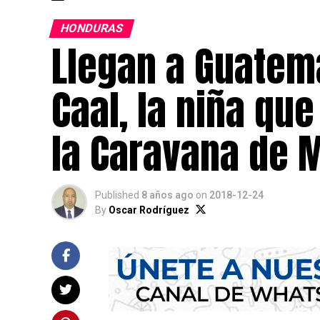
HONDURAS
Llegan a Guatema
Caal, la niña qu
la Caravana de 
Published
8 años ago
on
2018-12-24
By
Oscar Rodríguez