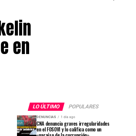
kelin
re en
LO ÚLTIMO
POPULARES
DENUNCIAS
1 día ago
CNA denuncia graves irregularidades
en el FOSOVI y lo califica como un
«paraíso de la corrupción»