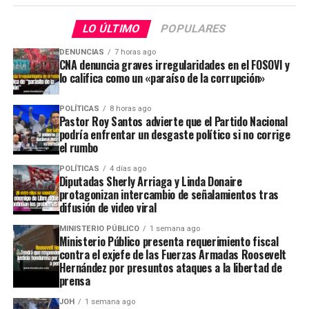
LO ÚLTIMO
POPULARES
DENUNCIAS
7 horas ago
CNA denuncia graves irregularidades en el FOSOVI y
lo califica como un «paraíso de la corrupción»
POLÍTICAS
8 horas ago
Pastor Roy Santos advierte que el Partido Nacional
podría enfrentar un desgaste político si no corrige
el rumbo
POLÍTICAS
4 días ago
Diputadas Sherly Arriaga y Linda Donaire
protagonizan intercambio de señalamientos tras
difusión de video viral
MINISTERIO PÚBLICO
1 semana ago
Ministerio Público presenta requerimiento fiscal
contra el exjefe de las Fuerzas Armadas Roosevelt
Hernández por presuntos ataques a la libertad de
prensa
JOH
1 semana ago