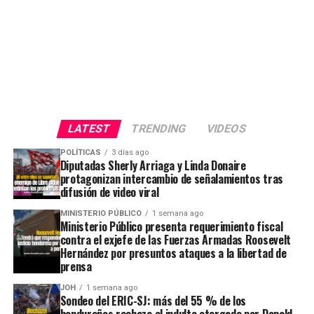
LATEST
TRENDING
VIDEOS
POLÍTICAS
3 días ago
Diputadas Sherly Arriaga y Linda Donaire
protagonizan intercambio de señalamientos tras
difusión de video viral
MINISTERIO PÚBLICO
1 semana ago
Ministerio Público presenta requerimiento fiscal
contra el exjefe de las Fuerzas Armadas Roosevelt
Hernández por presuntos ataques a la libertad de
prensa
JOH
1 semana ago
Sondeo del ERIC-SJ: más del 55 % de los
hondureños rechaza el indulto otorgado por Donald