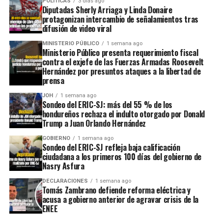
POLÍTICAS
3 días ago
Diputadas Sherly Arriaga y Linda Donaire
protagonizan intercambio de señalamientos tras
difusión de video viral
MINISTERIO PÚBLICO
1 semana ago
Ministerio Público presenta requerimiento fiscal
contra el exjefe de las Fuerzas Armadas Roosevelt
Hernández por presuntos ataques a la libertad de
prensa
JOH
1 semana ago
Sondeo del ERIC-SJ: más del 55 % de los
hondureños rechaza el indulto otorgado por Donald
Trump a Juan Orlando Hernández
GOBIERNO
1 semana ago
Sondeo del ERIC-SJ refleja baja calificación
ciudadana a los primeros 100 días del gobierno de
Nasry Asfura
DECLARACIONES
1 semana ago
Tomás Zambrano defiende reforma eléctrica y
acusa a gobierno anterior de agravar crisis de la
ENEE