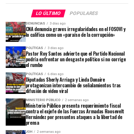
LO ÚLTIMO
POPULARES
DENUNCIAS
3 días ago
CNA denuncia graves irregularidades en el FOSOVI y
lo califica como un «paraíso de la corrupción»
POLÍTICAS
3 días ago
Pastor Roy Santos advierte que el Partido Nacional
podría enfrentar un desgaste político si no corrige
el rumbo
POLÍTICAS
6 días ago
Diputadas Sherly Arriaga y Linda Donaire
protagonizan intercambio de señalamientos tras
difusión de video viral
MINISTERIO PÚBLICO
2 semanas ago
Ministerio Público presenta requerimiento fiscal
contra el exjefe de las Fuerzas Armadas Roosevelt
Hernández por presuntos ataques a la libertad de
prensa
JOH
2 semanas ago