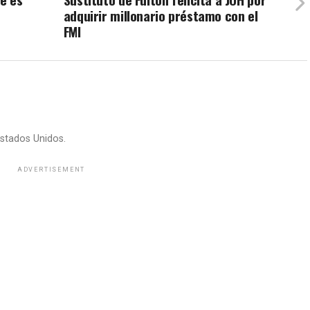
adquirir millonario préstamo con el
FMI
stados Unidos.
ADVERTISEMENT