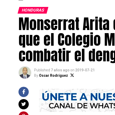
HONDURAS
Monserrat Arita 
que el Colegio 
combatir el den
Published
7 años ago
on
2019-07-21
By
Oscar Rodríguez