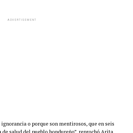
ADVERTISEMENT
r ignorancia o porque son mentirosos, que en seis
 de salud del pueblo hondureño”, reprochó Arita.