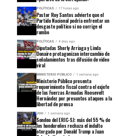
POLÍTICAS
17 horas ago
Pastor Roy Santos advierte que el
Partido Nacional podría enfrentar un
desgaste político si no corrige el
rumbo
POLÍTICAS
4 días ago
Diputadas Sherly Arriaga y Linda
Donaire protagonizan intercambio de
señalamientos tras difusión de video
viral
MINISTERIO PÚBLICO
1 semana ago
Ministerio Público presenta
requerimiento fiscal contra el exjefe
de las Fuerzas Armadas Roosevelt
Hernández por presuntos ataques a la
libertad de prensa
JOH
1 semana ago
Sondeo del ERIC-SJ: más del 55 % de
los hondureños rechaza el indulto
otorgado por Donald Trump a Juan