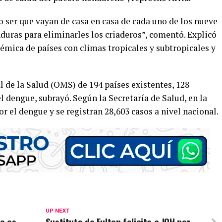
o ser que vayan de casa en casa de cada uno de los nueve
duras para eliminarles los criaderos”, comentó. Explicó
mica de países con climas tropicales y subtropicales y
 de la Salud (OMS) de 194 países existentes, 128
l dengue, subrayó. Según la Secretaría de Salud, en la
 el dengue y se registran 28,603 casos a nivel nacional.
UP NEXT
re es
Sustituto de Fulton felicita a JOH por