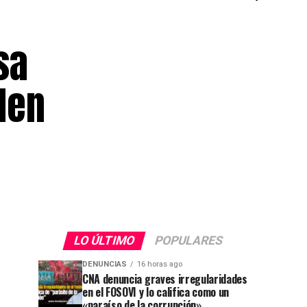
sa
den
LO ÚLTIMO
POPULARES
DENUNCIAS
16 horas ago
CNA denuncia graves irregularidades
en el FOSOVI y lo califica como un
«paraíso de la corrupción»