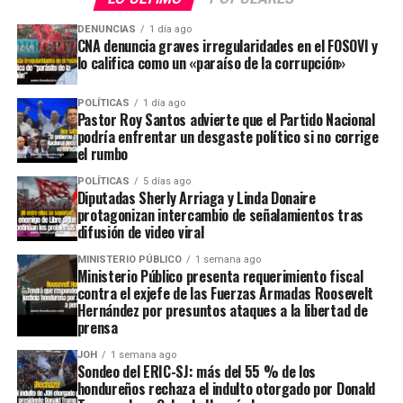
DENUNCIAS
1 día ago
CNA denuncia graves irregularidades en el FOSOVI y
lo califica como un «paraíso de la corrupción»
POLÍTICAS
1 día ago
Pastor Roy Santos advierte que el Partido Nacional
podría enfrentar un desgaste político si no corrige
el rumbo
POLÍTICAS
5 días ago
Diputadas Sherly Arriaga y Linda Donaire
protagonizan intercambio de señalamientos tras
difusión de video viral
MINISTERIO PÚBLICO
1 semana ago
Ministerio Público presenta requerimiento fiscal
contra el exjefe de las Fuerzas Armadas Roosevelt
Hernández por presuntos ataques a la libertad de
prensa
JOH
1 semana ago
Sondeo del ERIC-SJ: más del 55 % de los
hondureños rechaza el indulto otorgado por Donald