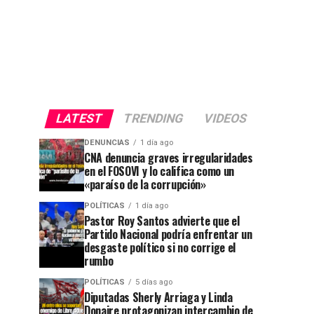
LATEST
TRENDING
VIDEOS
DENUNCIAS
1 día ago
CNA denuncia graves irregularidades
en el FOSOVI y lo califica como un
«paraíso de la corrupción»
POLÍTICAS
1 día ago
Pastor Roy Santos advierte que el
Partido Nacional podría enfrentar un
desgaste político si no corrige el
rumbo
POLÍTICAS
5 días ago
Diputadas Sherly Arriaga y Linda
Donaire protagonizan intercambio de