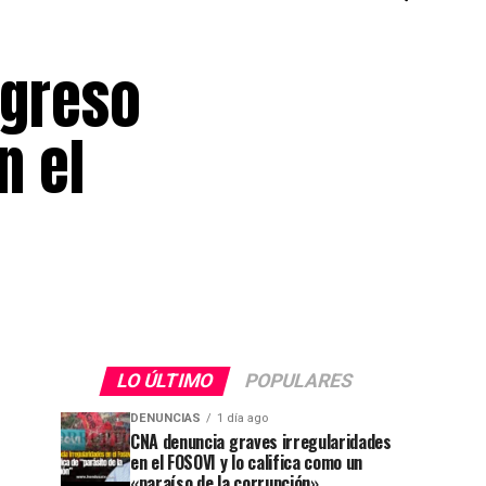
ngreso
n el
LO ÚLTIMO
POPULARES
DENUNCIAS
1 día ago
CNA denuncia graves irregularidades
en el FOSOVI y lo califica como un
«paraíso de la corrupción»