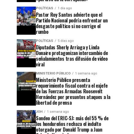
POLÍTICAS
1 día ago
Pastor Roy Santos advierte que el
Partido Nacional podría enfrentar un
desgaste político si no corrige el
rumbo
POLÍTICAS
5 días ago
Diputadas Sherly Arriaga y Linda
Donaire protagonizan intercambio de
señalamientos tras difusión de video
viral
MINISTERIO PÚBLICO
1 semana ago
Ministerio Público presenta
requerimiento fiscal contra el exjefe
de las Fuerzas Armadas Roosevelt
Hernández por presuntos ataques a la
libertad de prensa
JOH
1 semana ago
Sondeo del ERIC-SJ: más del 55 % de
los hondureños rechaza el indulto
otorgado por Donald Trump a Juan