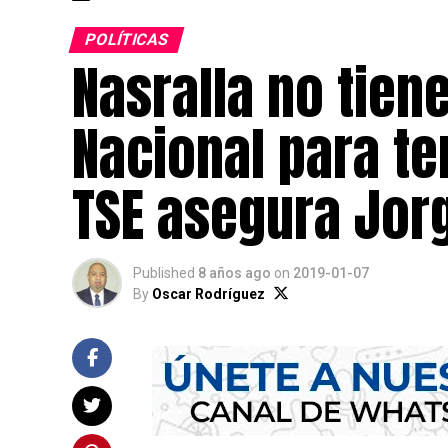
POLÍTICAS
Nasralla no tien
Nacional para te
TSE asegura Jorg
Published
8 años ago
on
2019-01-07
By
Oscar Rodríguez