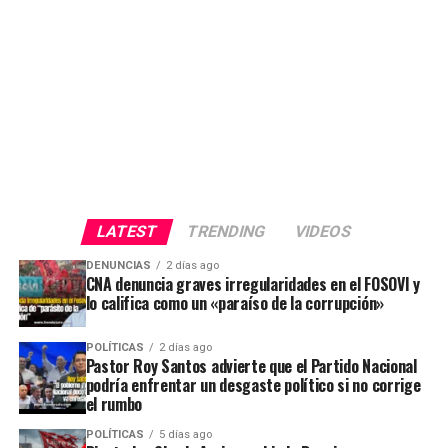
LATEST
TRENDING
VIDEOS
DENUNCIAS
2 días ago
CNA denuncia graves irregularidades en el FOSOVI y
lo califica como un «paraíso de la corrupción»
POLÍTICAS
2 días ago
Pastor Roy Santos advierte que el Partido Nacional
podría enfrentar un desgaste político si no corrige
el rumbo
POLÍTICAS
5 días ago