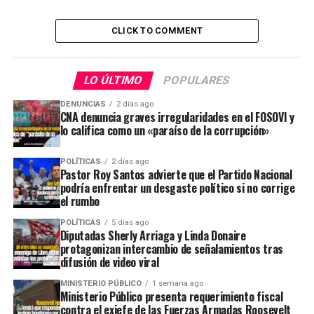
CLICK TO COMMENT
LO ÚLTIMO
POPULARES
DENUNCIAS
2 días ago
CNA denuncia graves irregularidades en el FOSOVI y
lo califica como un «paraíso de la corrupción»
POLÍTICAS
2 días ago
Pastor Roy Santos advierte que el Partido Nacional
podría enfrentar un desgaste político si no corrige
el rumbo
POLÍTICAS
5 días ago
Diputadas Sherly Arriaga y Linda Donaire
protagonizan intercambio de señalamientos tras
difusión de video viral
MINISTERIO PÚBLICO
1 semana ago
Ministerio Público presenta requerimiento fiscal
contra el exjefe de las Fuerzas Armadas Roosevelt