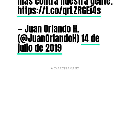
más contra nuestra gente.
https://t.co/qrLZRGEi4s
— Juan Orlando H.
(@JuanOrlandoH)
14 de
julio de 2019
ADVERTISEMENT