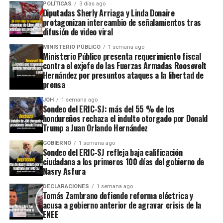
POLÍTICAS
3 días ago
Diputadas Sherly Arriaga y Linda Donaire
protagonizan intercambio de señalamientos tras
difusión de video viral
MINISTERIO PÚBLICO
1 semana ago
Ministerio Público presenta requerimiento fiscal
contra el exjefe de las Fuerzas Armadas Roosevelt
Hernández por presuntos ataques a la libertad de
prensa
JOH
1 semana ago
Sondeo del ERIC-SJ: más del 55 % de los
hondureños rechaza el indulto otorgado por Donald
Trump a Juan Orlando Hernández
GOBIERNO
1 semana ago
Sondeo del ERIC-SJ refleja baja calificación
ciudadana a los primeros 100 días del gobierno de
Nasry Asfura
DECLARACIONES
1 semana ago
Tomás Zambrano defiende reforma eléctrica y
acusa a gobierno anterior de agravar crisis de la
ENEE