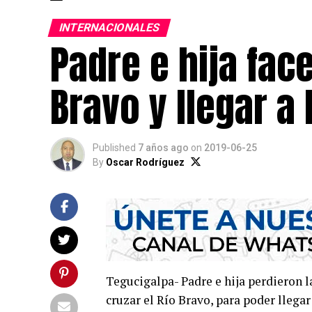
INTERNACIONALES
Padre e hija face
Bravo y llegar a 
Published
7 años ago
on
2019-06-25
By
Oscar Rodríguez
Tegucigalpa- Padre e hija perdieron l
cruzar el Río Bravo, para poder llega