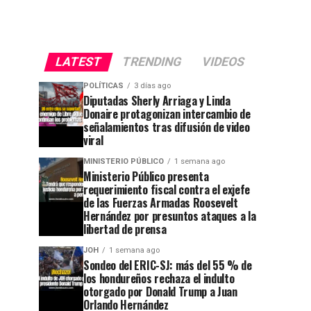
LATEST
TRENDING
VIDEOS
POLÍTICAS
3 días ago
Diputadas Sherly Arriaga y Linda
Donaire protagonizan intercambio de
señalamientos tras difusión de video
viral
MINISTERIO PÚBLICO
1 semana ago
Ministerio Público presenta
requerimiento fiscal contra el exjefe
de las Fuerzas Armadas Roosevelt
Hernández por presuntos ataques a la
libertad de prensa
JOH
1 semana ago
Sondeo del ERIC-SJ: más del 55 % de
los hondureños rechaza el indulto
otorgado por Donald Trump a Juan
Orlando Hernández