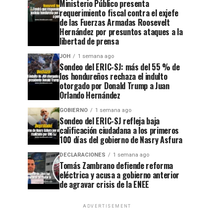
Ministerio Público presenta
requerimiento fiscal contra el exjefe
de las Fuerzas Armadas Roosevelt
Hernández por presuntos ataques a la
libertad de prensa
JOH
1 semana ago
Sondeo del ERIC-SJ: más del 55 % de
los hondureños rechaza el indulto
otorgado por Donald Trump a Juan
Orlando Hernández
GOBIERNO
1 semana ago
Sondeo del ERIC-SJ refleja baja
calificación ciudadana a los primeros
100 días del gobierno de Nasry Asfura
DECLARACIONES
1 semana ago
Tomás Zambrano defiende reforma
eléctrica y acusa a gobierno anterior
de agravar crisis de la ENEE
ADVERTISEMENT