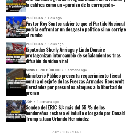
lo califica como un «paraíso de la corrupción»
POLÍTICAS
1 día ago
Pastor Roy Santos advierte que el Partido Nacional
podría enfrentar un desgaste político si no corrige
el rumbo
POLÍTICAS
5 días ago
Diputadas Sherly Arriaga y Linda Donaire
protagonizan intercambio de señalamientos tras
difusión de video viral
MINISTERIO PÚBLICO
1 semana ago
Ministerio Público presenta requerimiento fiscal
contra el exjefe de las Fuerzas Armadas Roosevelt
Hernández por presuntos ataques a la libertad de
prensa
JOH
1 semana ago
Sondeo del ERIC-SJ: más del 55 % de los
hondureños rechaza el indulto otorgado por Donald
Trump a Juan Orlando Hernández
ADVERTISEMENT