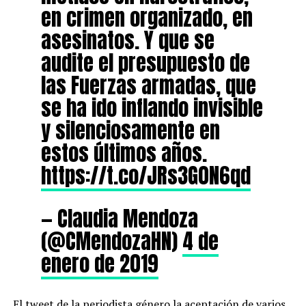
en crimen organizado, en
asesinatos. Y que se
audite el presupuesto de
las Fuerzas armadas, que
se ha ido inflando invisible
y silenciosamente en
estos últimos años.
https://t.co/JRs3G0N6qd
— Claudia Mendoza
(@CMendozaHN)
4 de
enero de 2019
El tweet de la periodista género la aceptación de varios