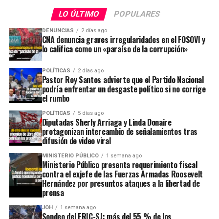
LO ÚLTIMO
POPULARES
DENUNCIAS
2 días ago
CNA denuncia graves irregularidades en el FOSOVI y
lo califica como un «paraíso de la corrupción»
POLÍTICAS
2 días ago
Pastor Roy Santos advierte que el Partido Nacional
podría enfrentar un desgaste político si no corrige
el rumbo
POLÍTICAS
5 días ago
Diputadas Sherly Arriaga y Linda Donaire
protagonizan intercambio de señalamientos tras
difusión de video viral
MINISTERIO PÚBLICO
1 semana ago
Ministerio Público presenta requerimiento fiscal
contra el exjefe de las Fuerzas Armadas Roosevelt
Hernández por presuntos ataques a la libertad de
prensa
JOH
1 semana ago
Sondeo del ERIC-SJ: más del 55 % de los