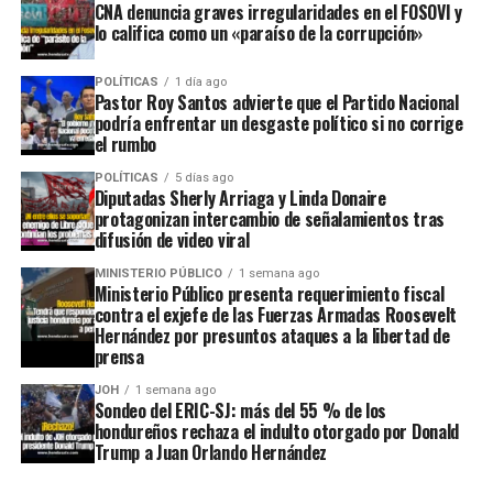
CNA denuncia graves irregularidades en el FOSOVI y
lo califica como un «paraíso de la corrupción»
POLÍTICAS
1 día ago
Pastor Roy Santos advierte que el Partido Nacional
podría enfrentar un desgaste político si no corrige
el rumbo
POLÍTICAS
5 días ago
Diputadas Sherly Arriaga y Linda Donaire
protagonizan intercambio de señalamientos tras
difusión de video viral
MINISTERIO PÚBLICO
1 semana ago
Ministerio Público presenta requerimiento fiscal
contra el exjefe de las Fuerzas Armadas Roosevelt
Hernández por presuntos ataques a la libertad de
prensa
JOH
1 semana ago
Sondeo del ERIC-SJ: más del 55 % de los
hondureños rechaza el indulto otorgado por Donald
Trump a Juan Orlando Hernández