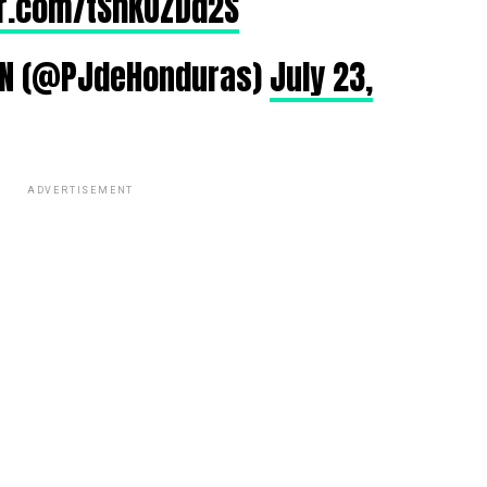
er.com/tShKOZDd2S
 HN (@PJdeHonduras)
July 23,
ADVERTISEMENT