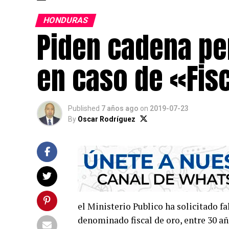
HONDURAS
Piden cadena pe
en caso de «Fis
Published
7 años ago
on
2019-07-23
By
Oscar Rodríguez
el Ministerio Publico ha solicitado f
denominado fiscal de oro, entre 30 añ