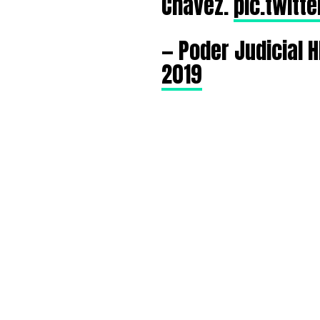
Chávez.
pic.twitt
— Poder Judicial
2019