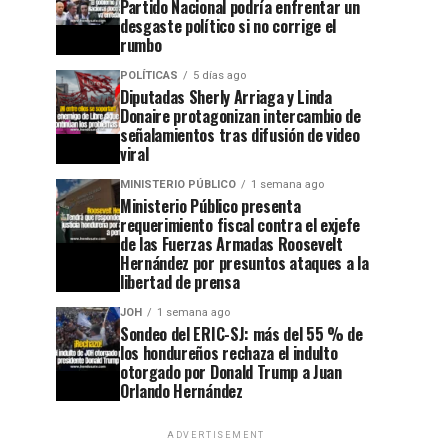
Partido Nacional podría enfrentar un
desgaste político si no corrige el
rumbo
POLÍTICAS
5 días ago
Diputadas Sherly Arriaga y Linda
Donaire protagonizan intercambio de
señalamientos tras difusión de video
viral
MINISTERIO PÚBLICO
1 semana ago
Ministerio Público presenta
requerimiento fiscal contra el exjefe
de las Fuerzas Armadas Roosevelt
Hernández por presuntos ataques a la
libertad de prensa
JOH
1 semana ago
Sondeo del ERIC-SJ: más del 55 % de
los hondureños rechaza el indulto
otorgado por Donald Trump a Juan
Orlando Hernández
ADVERTISEMENT