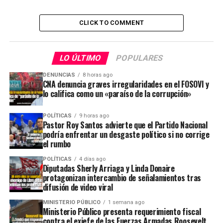
CLICK TO COMMENT
LO ÚLTIMO
POPULARES
DENUNCIAS
8 horas ago
CNA denuncia graves irregularidades en el FOSOVI y
lo califica como un «paraíso de la corrupción»
POLÍTICAS
9 horas ago
Pastor Roy Santos advierte que el Partido Nacional
podría enfrentar un desgaste político si no corrige
el rumbo
POLÍTICAS
4 días ago
Diputadas Sherly Arriaga y Linda Donaire
protagonizan intercambio de señalamientos tras
difusión de video viral
MINISTERIO PÚBLICO
1 semana ago
Ministerio Público presenta requerimiento fiscal
contra el exjefe de las Fuerzas Armadas Roosevelt