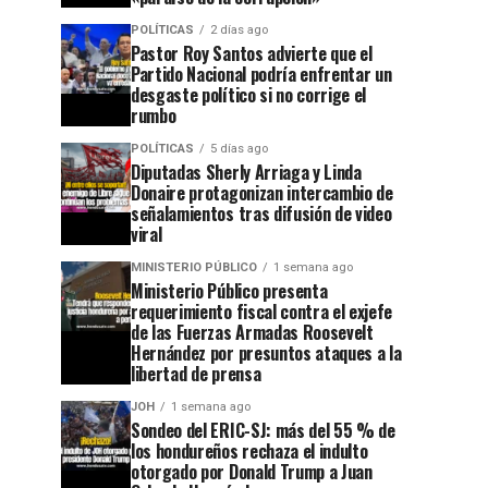
POLÍTICAS
2 días ago
Pastor Roy Santos advierte que el
Partido Nacional podría enfrentar un
desgaste político si no corrige el
rumbo
POLÍTICAS
5 días ago
Diputadas Sherly Arriaga y Linda
Donaire protagonizan intercambio de
señalamientos tras difusión de video
viral
MINISTERIO PÚBLICO
1 semana ago
Ministerio Público presenta
requerimiento fiscal contra el exjefe
de las Fuerzas Armadas Roosevelt
Hernández por presuntos ataques a la
libertad de prensa
JOH
1 semana ago
Sondeo del ERIC-SJ: más del 55 % de
los hondureños rechaza el indulto
otorgado por Donald Trump a Juan