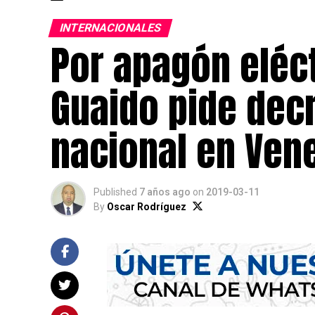
INTERNACIONALES
Por apagón eléct
Guaido pide dec
nacional en Vene
Published
7 años ago
on
2019-03-11
By
Oscar Rodríguez