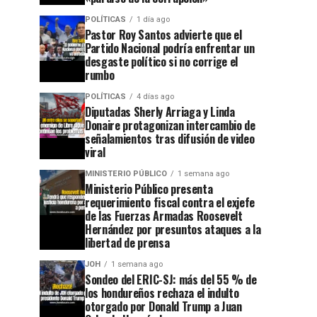
POLÍTICAS
1 día ago
Pastor Roy Santos advierte que el
Partido Nacional podría enfrentar un
desgaste político si no corrige el
rumbo
POLÍTICAS
4 días ago
Diputadas Sherly Arriaga y Linda
Donaire protagonizan intercambio de
señalamientos tras difusión de video
viral
MINISTERIO PÚBLICO
1 semana ago
Ministerio Público presenta
requerimiento fiscal contra el exjefe
de las Fuerzas Armadas Roosevelt
Hernández por presuntos ataques a la
libertad de prensa
JOH
1 semana ago
Sondeo del ERIC-SJ: más del 55 % de
los hondureños rechaza el indulto
otorgado por Donald Trump a Juan