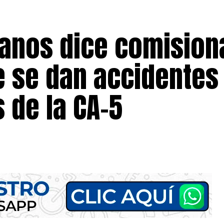
anos dice comision
e se dan accidentes
 de la CA-5