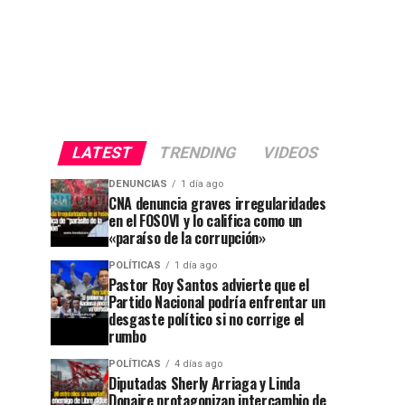
LATEST
TRENDING
VIDEOS
DENUNCIAS
1 día ago
CNA denuncia graves irregularidades
en el FOSOVI y lo califica como un
«paraíso de la corrupción»
POLÍTICAS
1 día ago
Pastor Roy Santos advierte que el
Partido Nacional podría enfrentar un
desgaste político si no corrige el
rumbo
POLÍTICAS
4 días ago
Diputadas Sherly Arriaga y Linda
Donaire protagonizan intercambio de