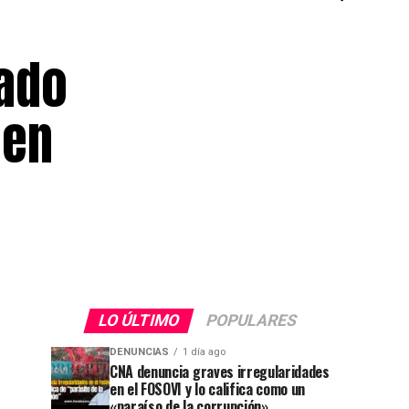
ado
 en
LO ÚLTIMO
POPULARES
DENUNCIAS
1 día ago
CNA denuncia graves irregularidades
en el FOSOVI y lo califica como un
«paraíso de la corrupción»