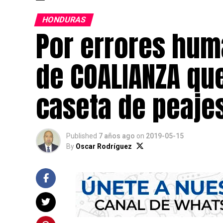
HONDURAS
Por errores hum
de COALIANZA qu
caseta de peajes
Published
7 años ago
on
2019-05-15
By
Oscar Rodríguez