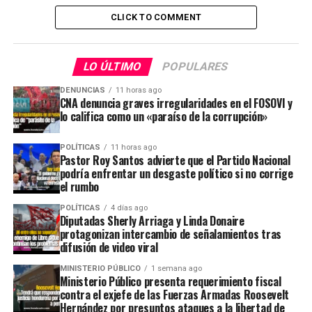
CLICK TO COMMENT
LO ÚLTIMO
POPULARES
DENUNCIAS
11 horas ago
CNA denuncia graves irregularidades en el FOSOVI y
lo califica como un «paraíso de la corrupción»
POLÍTICAS
11 horas ago
Pastor Roy Santos advierte que el Partido Nacional
podría enfrentar un desgaste político si no corrige
el rumbo
POLÍTICAS
4 días ago
Diputadas Sherly Arriaga y Linda Donaire
protagonizan intercambio de señalamientos tras
difusión de video viral
MINISTERIO PÚBLICO
1 semana ago
Ministerio Público presenta requerimiento fiscal
contra el exjefe de las Fuerzas Armadas Roosevelt
Hernández por presuntos ataques a la libertad de