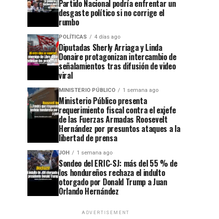
Partido Nacional podría enfrentar un
desgaste político si no corrige el
rumbo
POLÍTICAS
4 días ago
Diputadas Sherly Arriaga y Linda
Donaire protagonizan intercambio de
señalamientos tras difusión de video
viral
MINISTERIO PÚBLICO
1 semana ago
Ministerio Público presenta
requerimiento fiscal contra el exjefe
de las Fuerzas Armadas Roosevelt
Hernández por presuntos ataques a la
libertad de prensa
JOH
1 semana ago
Sondeo del ERIC-SJ: más del 55 % de
los hondureños rechaza el indulto
otorgado por Donald Trump a Juan
Orlando Hernández
ADVERTISEMENT