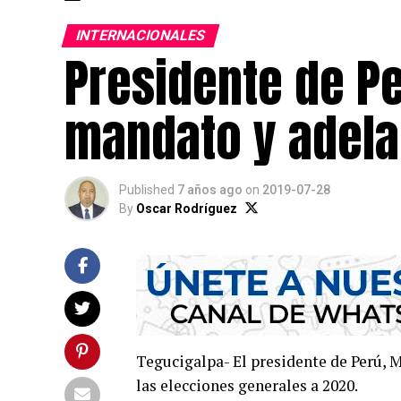
INTERNACIONALES
Presidente de P
mandato y adela
Published
7 años ago
on
2019-07-28
By
Oscar Rodríguez
Tegucigalpa- El presidente de Perú, 
las elecciones generales a 2020.