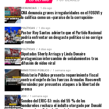
DENUNCIAS
1 día ago
CNA denuncia graves irregularidades en el FOSOVI y
lo califica como un «paraíso de la corrupción»
POLÍTICAS
1 día ago
Pastor Roy Santos advierte que el Partido Nacional
podría enfrentar un desgaste político si no corrige
el rumbo
POLÍTICAS
4 días ago
Diputadas Sherly Arriaga y Linda Donaire
protagonizan intercambio de señalamientos tras
difusión de video viral
MINISTERIO PÚBLICO
1 semana ago
Ministerio Público presenta requerimiento fiscal
contra el exjefe de las Fuerzas Armadas Roosevelt
Hernández por presuntos ataques a la libertad de
prensa
JOH
1 semana ago
Sondeo del ERIC-SJ: más del 55 % de los
hondureños rechaza el indulto otorgado por Donald