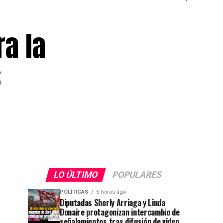
a la
s
LO ÚLTIMO
POPULARES
POLÍTICAS
5 horas ago
Diputadas Sherly Arriaga y Linda
Donaire protagonizan intercambio de
señalamientos tras difusión de video