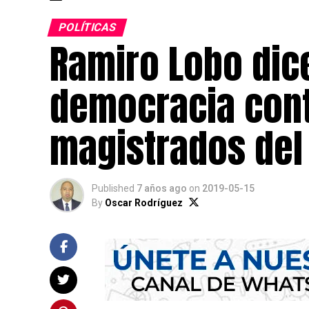
POLÍTICAS
Ramiro Lobo dice
democracia cont
magistrados del
Published
7 años ago
on
2019-05-15
By
Oscar Rodríguez