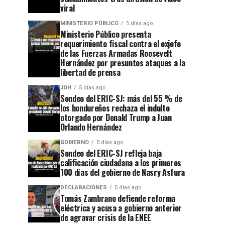
viral
MINISTERIO PÚBLICO
5 días ago
Ministerio Público presenta
requerimiento fiscal contra el exjefe
de las Fuerzas Armadas Roosevelt
Hernández por presuntos ataques a la
libertad de prensa
JOH
5 días ago
Sondeo del ERIC-SJ: más del 55 % de
los hondureños rechaza el indulto
otorgado por Donald Trump a Juan
Orlando Hernández
GOBIERNO
5 días ago
Sondeo del ERIC-SJ refleja baja
calificación ciudadana a los primeros
100 días del gobierno de Nasry Asfura
DECLARACIONES
5 días ago
Tomás Zambrano defiende reforma
eléctrica y acusa a gobierno anterior
de agravar crisis de la ENEE