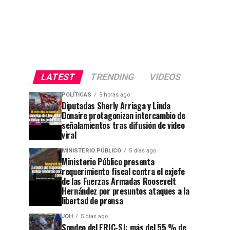
LATEST
TRENDING
VIDEOS
POLÍTICAS
5 horas ago
Diputadas Sherly Arriaga y Linda
Donaire protagonizan intercambio de
señalamientos tras difusión de video
viral
MINISTERIO PÚBLICO
5 días ago
Ministerio Público presenta
requerimiento fiscal contra el exjefe
de las Fuerzas Armadas Roosevelt
Hernández por presuntos ataques a la
libertad de prensa
JOH
5 días ago
Sondeo del ERIC-SJ: más del 55 % de