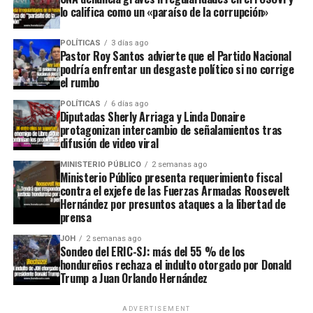
lo califica como un «paraíso de la corrupción»
POLÍTICAS
3 días ago
Pastor Roy Santos advierte que el Partido Nacional
podría enfrentar un desgaste político si no corrige
el rumbo
POLÍTICAS
6 días ago
Diputadas Sherly Arriaga y Linda Donaire
protagonizan intercambio de señalamientos tras
difusión de video viral
MINISTERIO PÚBLICO
2 semanas ago
Ministerio Público presenta requerimiento fiscal
contra el exjefe de las Fuerzas Armadas Roosevelt
Hernández por presuntos ataques a la libertad de
prensa
JOH
2 semanas ago
Sondeo del ERIC-SJ: más del 55 % de los
hondureños rechaza el indulto otorgado por Donald
Trump a Juan Orlando Hernández
ADVERTISEMENT