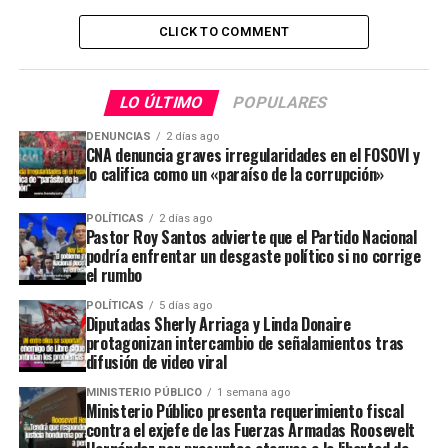
CLICK TO COMMENT
LO ÚLTIMO
POPULARES
DENUNCIAS
2 días ago
CNA denuncia graves irregularidades en el FOSOVI y
lo califica como un «paraíso de la corrupción»
POLÍTICAS
2 días ago
Pastor Roy Santos advierte que el Partido Nacional
podría enfrentar un desgaste político si no corrige
el rumbo
POLÍTICAS
5 días ago
Diputadas Sherly Arriaga y Linda Donaire
protagonizan intercambio de señalamientos tras
difusión de video viral
MINISTERIO PÚBLICO
1 semana ago
Ministerio Público presenta requerimiento fiscal
contra el exjefe de las Fuerzas Armadas Roosevelt