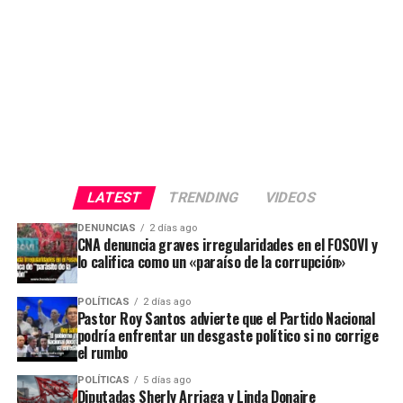
LATEST
TRENDING
VIDEOS
DENUNCIAS
2 días ago
CNA denuncia graves irregularidades en el FOSOVI y
lo califica como un «paraíso de la corrupción»
POLÍTICAS
2 días ago
Pastor Roy Santos advierte que el Partido Nacional
podría enfrentar un desgaste político si no corrige
el rumbo
POLÍTICAS
5 días ago
Diputadas Sherly Arriaga y Linda Donaire