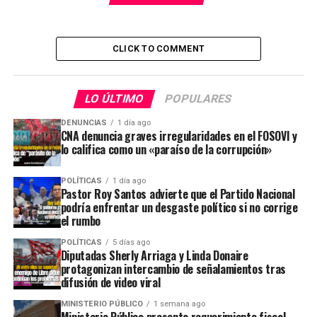
CLICK TO COMMENT
LO ÚLTIMO
POPULARES
DENUNCIAS
1 día ago
CNA denuncia graves irregularidades en el FOSOVI y
lo califica como un «paraíso de la corrupción»
POLÍTICAS
1 día ago
Pastor Roy Santos advierte que el Partido Nacional
podría enfrentar un desgaste político si no corrige
el rumbo
POLÍTICAS
5 días ago
Diputadas Sherly Arriaga y Linda Donaire
protagonizan intercambio de señalamientos tras
difusión de video viral
MINISTERIO PÚBLICO
1 semana ago
Ministerio Público presenta requerimiento fiscal