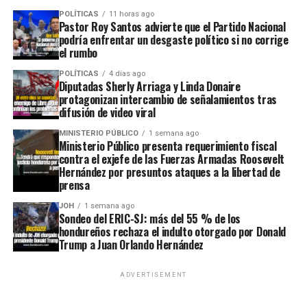
POLÍTICAS
11 horas ago
Pastor Roy Santos advierte que el Partido Nacional
podría enfrentar un desgaste político si no corrige
el rumbo
POLÍTICAS
4 días ago
Diputadas Sherly Arriaga y Linda Donaire
protagonizan intercambio de señalamientos tras
difusión de video viral
MINISTERIO PÚBLICO
1 semana ago
Ministerio Público presenta requerimiento fiscal
contra el exjefe de las Fuerzas Armadas Roosevelt
Hernández por presuntos ataques a la libertad de
prensa
JOH
1 semana ago
Sondeo del ERIC-SJ: más del 55 % de los
hondureños rechaza el indulto otorgado por Donald
Trump a Juan Orlando Hernández
ADVERTISEMENT