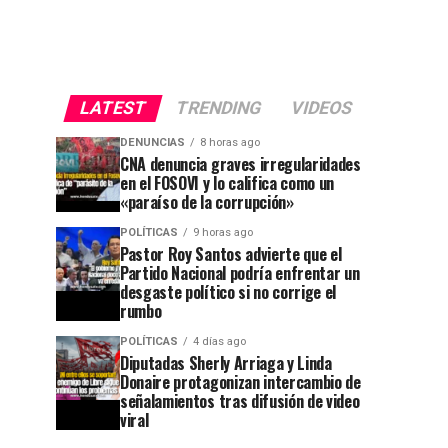
LATEST
TRENDING
VIDEOS
DENUNCIAS
8 horas ago
CNA denuncia graves irregularidades
en el FOSOVI y lo califica como un
«paraíso de la corrupción»
POLÍTICAS
9 horas ago
Pastor Roy Santos advierte que el
Partido Nacional podría enfrentar un
desgaste político si no corrige el
rumbo
POLÍTICAS
4 días ago
Diputadas Sherly Arriaga y Linda
Donaire protagonizan intercambio de
señalamientos tras difusión de video
viral