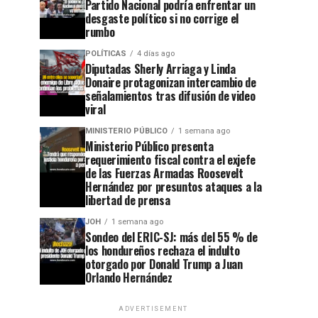
Partido Nacional podría enfrentar un
desgaste político si no corrige el
rumbo
POLÍTICAS
4 días ago
Diputadas Sherly Arriaga y Linda
Donaire protagonizan intercambio de
señalamientos tras difusión de video
viral
MINISTERIO PÚBLICO
1 semana ago
Ministerio Público presenta
requerimiento fiscal contra el exjefe
de las Fuerzas Armadas Roosevelt
Hernández por presuntos ataques a la
libertad de prensa
JOH
1 semana ago
Sondeo del ERIC-SJ: más del 55 % de
los hondureños rechaza el indulto
otorgado por Donald Trump a Juan
Orlando Hernández
ADVERTISEMENT