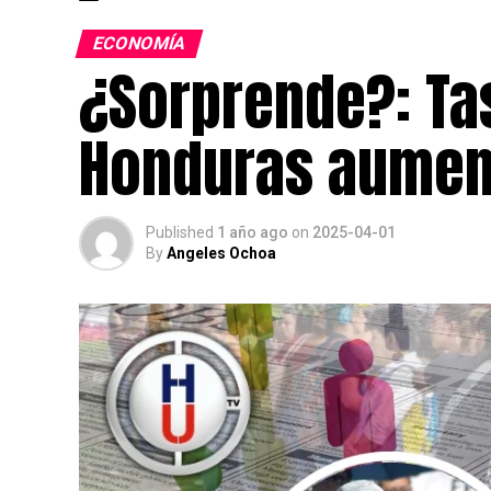
ECONOMÍA
¿Sorprende?: Ta
Honduras aumen
Published
1 año ago
on
2025-04-01
By
Angeles Ochoa