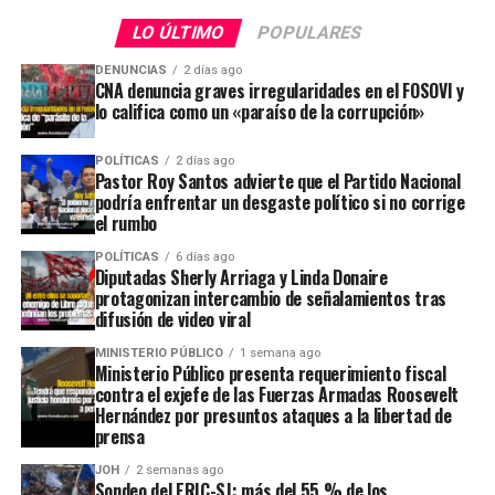
LO ÚLTIMO
POPULARES
DENUNCIAS
2 días ago
CNA denuncia graves irregularidades en el FOSOVI y
lo califica como un «paraíso de la corrupción»
POLÍTICAS
2 días ago
Pastor Roy Santos advierte que el Partido Nacional
podría enfrentar un desgaste político si no corrige
el rumbo
POLÍTICAS
6 días ago
Diputadas Sherly Arriaga y Linda Donaire
protagonizan intercambio de señalamientos tras
difusión de video viral
MINISTERIO PÚBLICO
1 semana ago
Ministerio Público presenta requerimiento fiscal
contra el exjefe de las Fuerzas Armadas Roosevelt
Hernández por presuntos ataques a la libertad de
prensa
JOH
2 semanas ago
Sondeo del ERIC-SJ: más del 55 % de los