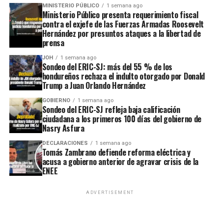
MINISTERIO PÚBLICO
1 semana ago
Ministerio Público presenta requerimiento fiscal
contra el exjefe de las Fuerzas Armadas Roosevelt
Hernández por presuntos ataques a la libertad de
prensa
JOH
1 semana ago
Sondeo del ERIC-SJ: más del 55 % de los
hondureños rechaza el indulto otorgado por Donald
Trump a Juan Orlando Hernández
GOBIERNO
1 semana ago
Sondeo del ERIC-SJ refleja baja calificación
ciudadana a los primeros 100 días del gobierno de
Nasry Asfura
DECLARACIONES
1 semana ago
Tomás Zambrano defiende reforma eléctrica y
acusa a gobierno anterior de agravar crisis de la
ENEE
ADVERTISEMENT