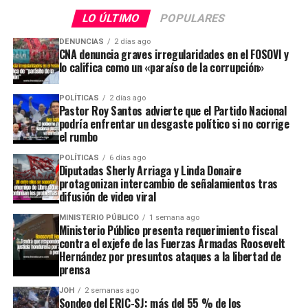
LO ÚLTIMO
POPULARES
DENUNCIAS
2 días ago
CNA denuncia graves irregularidades en el FOSOVI y
lo califica como un «paraíso de la corrupción»
POLÍTICAS
2 días ago
Pastor Roy Santos advierte que el Partido Nacional
podría enfrentar un desgaste político si no corrige
el rumbo
POLÍTICAS
6 días ago
Diputadas Sherly Arriaga y Linda Donaire
protagonizan intercambio de señalamientos tras
difusión de video viral
MINISTERIO PÚBLICO
1 semana ago
Ministerio Público presenta requerimiento fiscal
contra el exjefe de las Fuerzas Armadas Roosevelt
Hernández por presuntos ataques a la libertad de
prensa
JOH
2 semanas ago
Sondeo del ERIC-SJ: más del 55 % de los