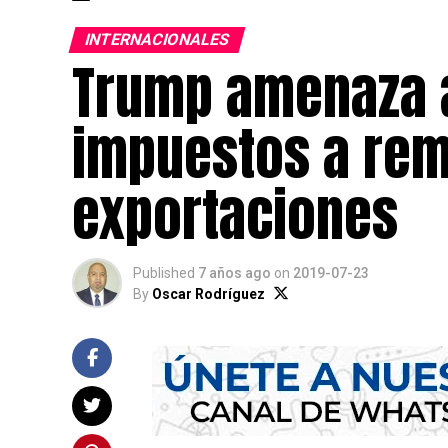
INTERNACIONALES
Trump amenaza 
impuestos a rem
exportaciones
Published
7 años ago
on
2019-07-23
By
Oscar Rodríguez