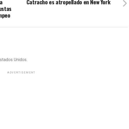
 a
Catracho es atropellado en New York
ustas
ompeo
stados Unidos.
ADVERTISEMENT