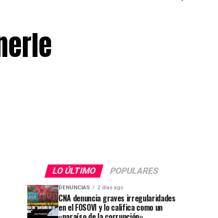
nerle
LO ÚLTIMO
POPULARES
DENUNCIAS
2 días ago
CNA denuncia graves irregularidades
en el FOSOVI y lo califica como un
«paraíso de la corrupción»