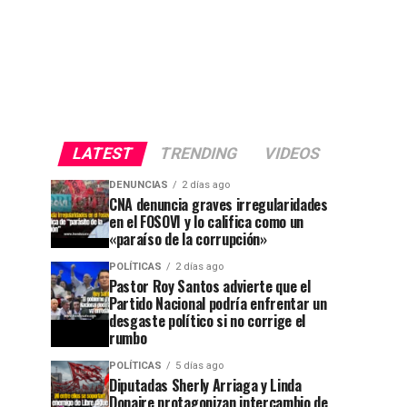
LATEST
TRENDING
VIDEOS
DENUNCIAS
2 días ago
CNA denuncia graves irregularidades
en el FOSOVI y lo califica como un
«paraíso de la corrupción»
POLÍTICAS
2 días ago
Pastor Roy Santos advierte que el
Partido Nacional podría enfrentar un
desgaste político si no corrige el
rumbo
POLÍTICAS
5 días ago
Diputadas Sherly Arriaga y Linda
Donaire protagonizan intercambio de