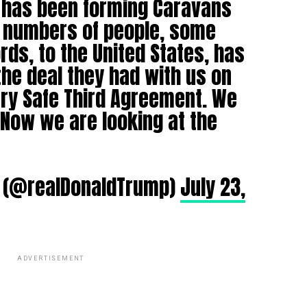
 has been forming Caravans
e numbers of people, some
rds, to the United States, has
the deal they had with us on
ry Safe Third Agreement. We
 Now we are looking at the
p (@realDonaldTrump)
July 23,
ADVERTISEMENT