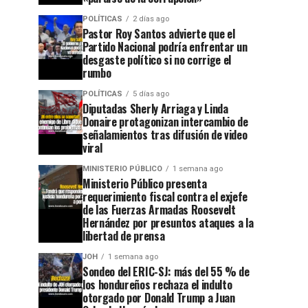
POLÍTICAS
2 días ago
Pastor Roy Santos advierte que el
Partido Nacional podría enfrentar un
desgaste político si no corrige el
rumbo
POLÍTICAS
5 días ago
Diputadas Sherly Arriaga y Linda
Donaire protagonizan intercambio de
señalamientos tras difusión de video
viral
MINISTERIO PÚBLICO
1 semana ago
Ministerio Público presenta
requerimiento fiscal contra el exjefe
de las Fuerzas Armadas Roosevelt
Hernández por presuntos ataques a la
libertad de prensa
JOH
1 semana ago
Sondeo del ERIC-SJ: más del 55 % de
los hondureños rechaza el indulto
otorgado por Donald Trump a Juan