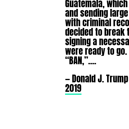
Guatemala, which
and sending larg
with criminal reco
decided to break 
signing a necessa
were ready to go.
“BAN,”….
— Donald J. Trum
2019