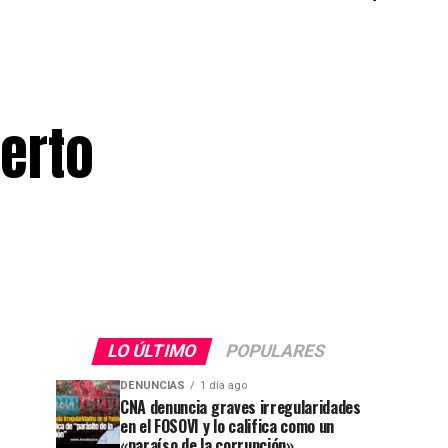
erto
LO ÚLTIMO
POPULARES
DENUNCIAS
1 día ago
CNA denuncia graves irregularidades
en el FOSOVI y lo califica como un
«paraíso de la corrupción»