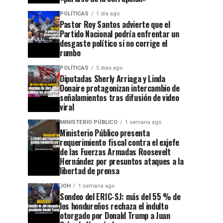
POLÍTICAS
1 día ago
Pastor Roy Santos advierte que el
Partido Nacional podría enfrentar un
desgaste político si no corrige el
rumbo
POLÍTICAS
5 días ago
Diputadas Sherly Arriaga y Linda
Donaire protagonizan intercambio de
señalamientos tras difusión de video
viral
MINISTERIO PÚBLICO
1 semana ago
Ministerio Público presenta
requerimiento fiscal contra el exjefe
de las Fuerzas Armadas Roosevelt
Hernández por presuntos ataques a la
libertad de prensa
JOH
1 semana ago
Sondeo del ERIC-SJ: más del 55 % de
los hondureños rechaza el indulto
otorgado por Donald Trump a Juan