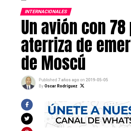
INTERNACIONALES
Un avión con 78
aterriza de eme
de Moscú
Published
7 años ago
on
2019-05-05
By
Oscar Rodríguez