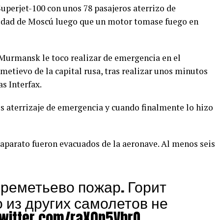
uperjet-100 con unos 78 pasajeros aterrizo de
iudad de Moscú luego que un motor tomase fuego en
 Murmansk le toco realizar de emergencia en el
etievo de la capital rusa, tras realizar unos minutos
s Interfax.
es aterrizaje de emergencia y cuando finalmente lo hizo
 aparato fueron evacuados de la aeronave. Al menos seis
реметьево пожар. Горит
о из других самолетов не
twitter.com/raX0n5VhrO