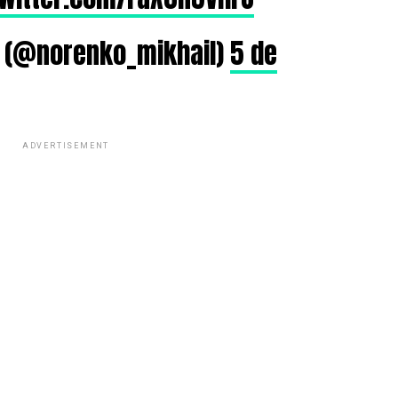
l (@norenko_mikhail)
5 de
ADVERTISEMENT