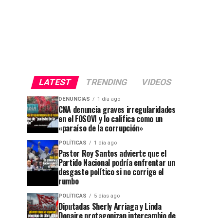
LATEST
TRENDING
VIDEOS
DENUNCIAS
1 día ago
CNA denuncia graves irregularidades
en el FOSOVI y lo califica como un
«paraíso de la corrupción»
POLÍTICAS
1 día ago
Pastor Roy Santos advierte que el
Partido Nacional podría enfrentar un
desgaste político si no corrige el
rumbo
POLÍTICAS
5 días ago
Diputadas Sherly Arriaga y Linda
Donaire protagonizan intercambio de