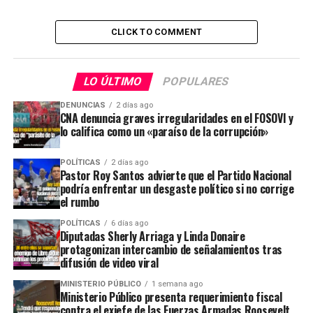
CLICK TO COMMENT
LO ÚLTIMO
POPULARES
DENUNCIAS
2 días ago
CNA denuncia graves irregularidades en el FOSOVI y
lo califica como un «paraíso de la corrupción»
POLÍTICAS
2 días ago
Pastor Roy Santos advierte que el Partido Nacional
podría enfrentar un desgaste político si no corrige
el rumbo
POLÍTICAS
6 días ago
Diputadas Sherly Arriaga y Linda Donaire
protagonizan intercambio de señalamientos tras
difusión de video viral
MINISTERIO PÚBLICO
1 semana ago
Ministerio Público presenta requerimiento fiscal
contra el exjefe de las Fuerzas Armadas Roosevelt