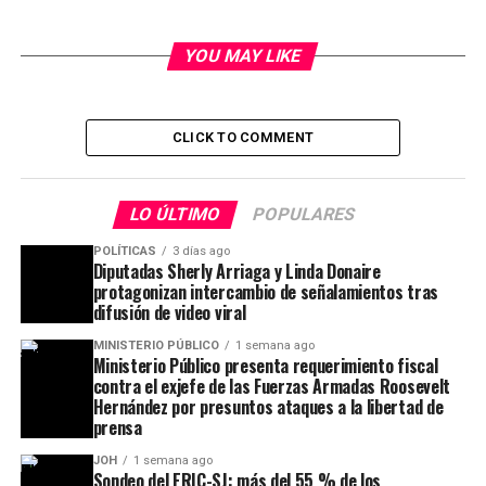
YOU MAY LIKE
CLICK TO COMMENT
LO ÚLTIMO
POPULARES
POLÍTICAS
3 días ago
Diputadas Sherly Arriaga y Linda Donaire
protagonizan intercambio de señalamientos tras
difusión de video viral
MINISTERIO PÚBLICO
1 semana ago
Ministerio Público presenta requerimiento fiscal
contra el exjefe de las Fuerzas Armadas Roosevelt
Hernández por presuntos ataques a la libertad de
prensa
JOH
1 semana ago
Sondeo del ERIC-SJ: más del 55 % de los