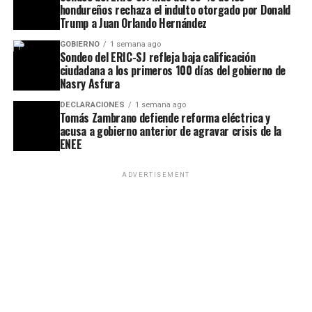
hondureños rechaza el indulto otorgado por Donald
Trump a Juan Orlando Hernández
GOBIERNO
1 semana ago
Sondeo del ERIC-SJ refleja baja calificación
ciudadana a los primeros 100 días del gobierno de
Nasry Asfura
DECLARACIONES
1 semana ago
Tomás Zambrano defiende reforma eléctrica y
acusa a gobierno anterior de agravar crisis de la
ENEE
ADVERTISEMENT