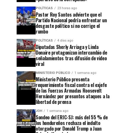
POLÍTICAS
23 horas ago
Pastor Roy Santos advierte que el
Partido Nacional podría enfrentar un
desgaste político si no corrige el
rumbo
POLÍTICAS
4 días ago
Diputadas Sherly Arriaga y Linda
Donaire protagonizan intercambio de
señalamientos tras difusión de video
viral
MINISTERIO PÚBLICO
1 semana ago
Ministerio Público presenta
requerimiento fiscal contra el exjefe
de las Fuerzas Armadas Roosevelt
Hernández por presuntos ataques a la
libertad de prensa
JOH
1 semana ago
Sondeo del ERIC-SJ: más del 55 % de
los hondureños rechaza el indulto
otorgado por Donald Trump a Juan