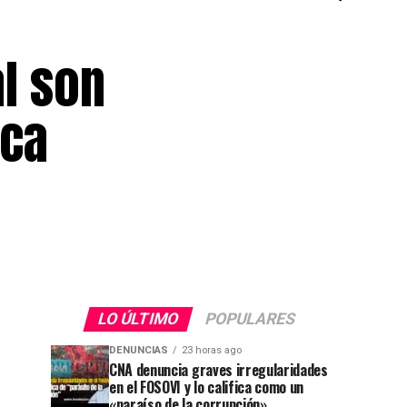
al son
rca
LO ÚLTIMO
POPULARES
DENUNCIAS
23 horas ago
CNA denuncia graves irregularidades
en el FOSOVI y lo califica como un
«paraíso de la corrupción»