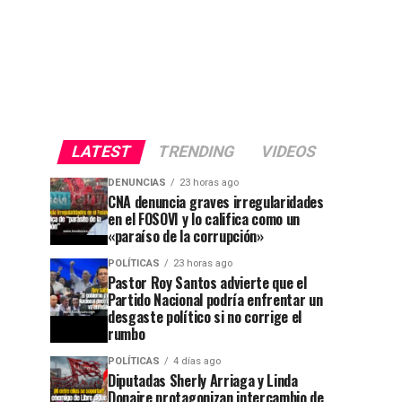
LATEST
TRENDING
VIDEOS
DENUNCIAS
23 horas ago
CNA denuncia graves irregularidades
en el FOSOVI y lo califica como un
«paraíso de la corrupción»
POLÍTICAS
23 horas ago
Pastor Roy Santos advierte que el
Partido Nacional podría enfrentar un
desgaste político si no corrige el
rumbo
POLÍTICAS
4 días ago
Diputadas Sherly Arriaga y Linda
Donaire protagonizan intercambio de