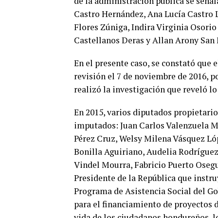
de la administración pública se seña
Castro Hernández, Ana Lucía Castro Ló
Flores Zúniga, Indira Virginia Osori
Castellanos Deras y Allan Arony San 
En el presente caso, se constató que 
revisión el 7 de noviembre de 2016
realizó la investigación que reveló lo
En 2015, varios diputados propietario
imputados: Juan Carlos Valenzuela M
Pérez Cruz, Welsy Milena Vásquez Ló
Bonilla Aguiriano, Audelia Rodrígue
Vindel Mourra, Fabricio Puerto Osegu
Presidente de la República que instru
Programa de Asistencia Social del Go
para el financiamiento de proyectos d
vida de los ciudadanos hondureños, l