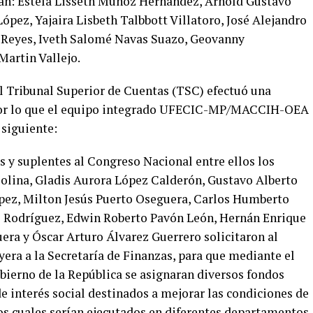
lan: Estela Lisseth Muñoz Hernández, Arnold Gustavo
pez, Yajaira Lisbeth Talbbott Villatoro, José Alejandro
o Reyes, Iveth Salomé Navas Suazo, Geovanny
Martin Vallejo.
el Tribunal Superior de Cuentas (TSC) efectuó una
, por lo que el equipo integrado UFECIC-MP/MACCIH-OEA
 siguiente:
s y suplentes al Congreso Nacional entre ellos los
olina, Gladis Aurora López Calderón, Gustavo Alberto
pez, Milton Jesús Puerto Oseguera, Carlos Humberto
z Rodríguez, Edwin Roberto Pavón León, Hernán Enrique
era y Óscar Arturo Álvarez Guerrero solicitaron al
yera a la Secretaría de Finanzas, para que mediante el
bierno de la República se asignaran diversos fondos
e interés social destinados a mejorar las condiciones de
os cuales serían ejecutados en diferentes departamentos