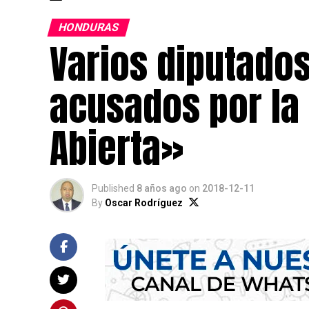
HONDURAS
Varios diputados
acusados por la
Abierta»
Published
8 años ago
on
2018-12-11
By
Oscar Rodríguez