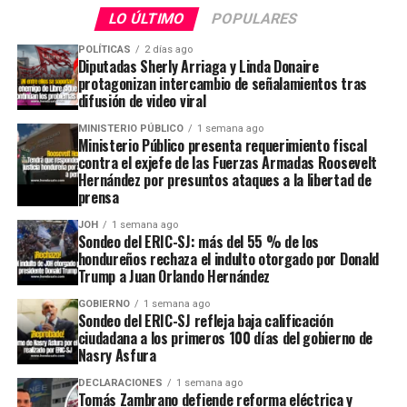
LO ÚLTIMO
POPULARES
POLÍTICAS
2 días ago
Diputadas Sherly Arriaga y Linda Donaire
protagonizan intercambio de señalamientos tras
difusión de video viral
MINISTERIO PÚBLICO
1 semana ago
Ministerio Público presenta requerimiento fiscal
contra el exjefe de las Fuerzas Armadas Roosevelt
Hernández por presuntos ataques a la libertad de
prensa
JOH
1 semana ago
Sondeo del ERIC-SJ: más del 55 % de los
hondureños rechaza el indulto otorgado por Donald
Trump a Juan Orlando Hernández
GOBIERNO
1 semana ago
Sondeo del ERIC-SJ refleja baja calificación
ciudadana a los primeros 100 días del gobierno de
Nasry Asfura
DECLARACIONES
1 semana ago
Tomás Zambrano defiende reforma eléctrica y